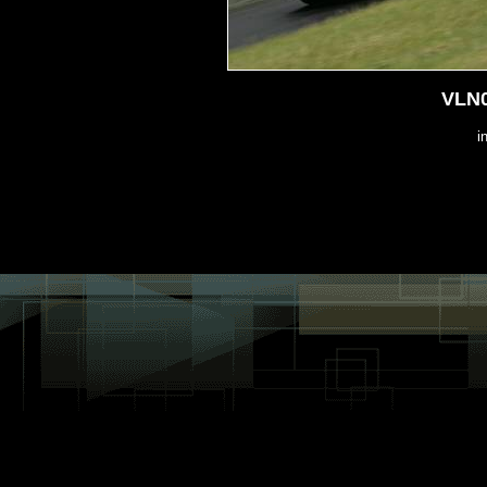
VLN0
i